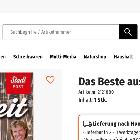
Zur Navigation springen
Zum Hauptinhalt springen
Suchbegriffe / Artikelnummer
ren
Schreibwaren
Multi-Media
Naturshop
Haushalt
Das Beste au
Artikelnr.
2121880
Inhalt:
1 Stk.
Lieferung nach Ha
Lieferbar in 2 - 3 Werktage
Versandkostenfrei ab 49,0