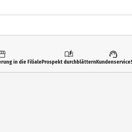
Stadlzeit - Beg
Hände zum Him
Steirermen San
1 Stk.
Ich Male Rosen 
Multimedia
Zillertaler Hoc
rung in die Filiale
Prospekt durchblättern
Kundenservice
Various
Ich Geh' Für Dic
Ha-Le-Lu-Ja
Mcp/Vm
Zieh dich an un
CD
Ku-Ku Jodel
Volkstümliche Musik
Vertrauen
1
Drobn aufm Ber
Sieben Sünden 
MCP Sound&Media GmbH