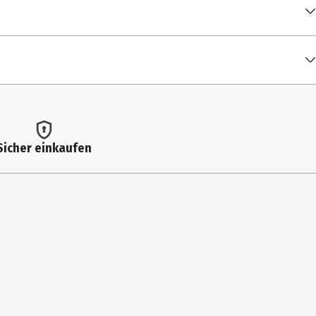
inn
mel
 Very Good
In Dein Herz
hzeitsmarsch
Sicher einkaufen
h Durchs Feuer
d geh
g (Album Version)
(Album Version)