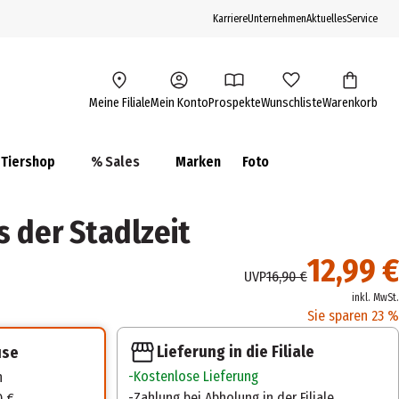
Karriere
Unternehmen
Aktuelles
Service
Meine Filiale
Mein Konto
Prospekte
Wunschliste
Warenkorb
Tiershop
% Sales
Marken
Foto
s der Stadlzeit
12,99 €
UVP
16,90 €
inkl. MwSt.
Sie sparen 23 %
Lieferung in die Filiale
use
Kostenlose Lieferung
n
Zahlung bei Abholung in der Filiale
0 €