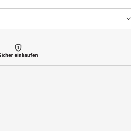
Sicher einkaufen
lternativ] Trailer "Englisch" TV-Spot "Portugiesisch" Deutscher