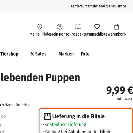
Karriere
Unternehmen
Aktuelles
Service
Meine Filiale
Mein Konto
Prospekte
Wunschliste
Warenkorb
Tiershop
% Sales
Marken
Foto
r lebenden Puppen
9,99 €
inkl. MwSt.
ach Hause lieferbar
Lieferung in die Filiale
use
Kostenlose Lieferung
n
Zahlung bei Abholung in der Filiale
0 €