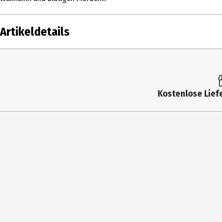
Artikeldetails
Inhalt
1 Stk.
Altersfreigabe
18
Kostenlose Liefe
Produkttyp
Multimedia
Bildformat
1851|169
Anzahl Bonusdiscs
0
Zusatzinfos / Bonusmaterial beim
Audiokommentar mit Nathani
Film dabei
Kinovorspann The Cadogan
Hauptgenre
Horror
Laufzeit in min (gesamt)
87