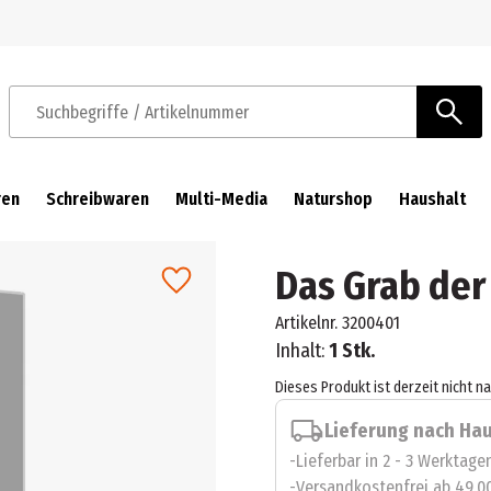
Zur Navigation springen
Zum Hauptinhalt springen
Suchbegriffe / Artikelnummer
ren
Schreibwaren
Multi-Media
Naturshop
Haushalt
Das Grab de
Artikelnr.
3200401
Inhalt:
1 Stk.
Dieses Produkt ist derzeit nicht n
Lieferung nach Ha
Lieferbar in 2 - 3 Werktage
Versandkostenfrei ab 49,0