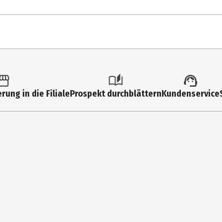
rung in die Filiale
Prospekt durchblättern
Kundenservice
el Thompson and Troy Howarth Trailer "Deutsch" Trailer "Deutsch" [a
 Cobversations