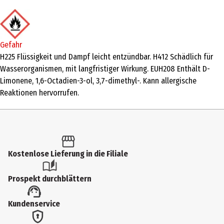
50 ml
Produkttyp
Eau de Parfum
Gefahr
Duftkonzentration
H225 Flüssigkeit und Dampf leicht entzündbar. H412 Schädlich für
Wasserorganismen, mit langfristiger Wirkung. EUH208 Enthält D-
Eau de Parfum
Limonene, 1,6-Octadien-3-ol, 3,7-dimethyl-. Kann allergische
Anwendungsart
Reaktionen hervorrufen.
Pumpzerstäuber
Duftnote
fougère
Kostenlose Lieferung in die Filiale
Inhaltsstoffe
Alcohol Denat., Parfum/Fragrance, Aqua/Water/Eau, Ethylhexyl
Prospekt durchblättern
Salicylate, Butyl Methoxydibenzoylmethane, Limonene, Linalool,
Hydroxycitronellal, Eugenol, Citral, Coumarin, Geraniol, Yellow 5 (CI
Kundenservice
19140), Blue 1 (CI 42090)