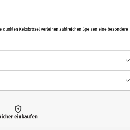
e dunklen Keksbrösel verleihen zahlreichen Speisen eine besondere
0 g
(EU), pflanzliches Öl (Palm, Raps), Kakaopulver, Traubenzucker,
 kcal / 2.015 kJ
Sicher einkaufen
g