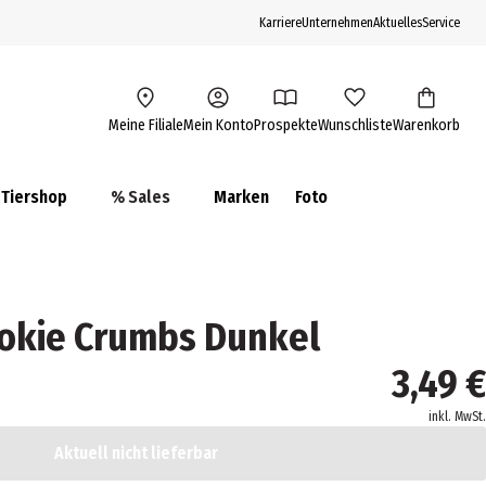
Karriere
Unternehmen
Aktuelles
Service
Meine Filiale
Mein Konto
Prospekte
Wunschliste
Warenkorb
Tiershop
% Sales
Marken
Foto
okie Crumbs Dunkel
3,49 €
inkl. MwSt.
Aktuell nicht lieferbar