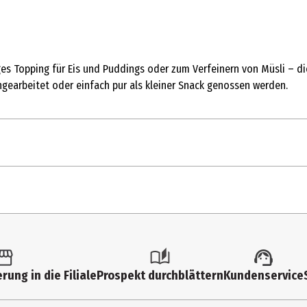
es Topping für Eis und Puddings oder zum Verfeinern von Müsli – di
ngearbeitet oder einfach pur als kleiner Snack genossen werden.
10
 Vitamin B1, Vitamin B2, Niacin, Folsäure, Eisendiphosphat), Zucker
alz, Vanillin
483
rung in die Filiale
Prospekt durchblättern
Kundenservice
21 