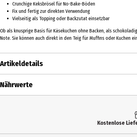
Crunchige Keksbrösel für No-Bake-Böden
Fix und fertig zur direkten Verwendung
Vielseitig als Topping oder Backzutat einsetzbar
Ob als knusprige Basis für Käsekuchen ohne Backen, als schokoladig
Note. Sie können auch direkt in den Teig für Muffins oder Kuchen ei
Artikeldetails
Inhalt
1 g
Nährwerte
Produkttyp
Backzutaten & Süßungsmittel
Nährwerte je
Zutaten
ANGEREICHERTES WEIZENMEHL (EU) (WEIZENMEHL,
Backtriebmittel: Natriumhydrogencarbonat; S
Brennwert
Kostenlose Liefe
Herkunftsland
Deutschland
Fett in g