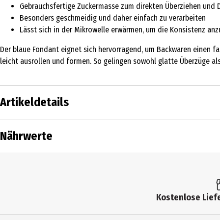
Gebrauchsfertige Zuckermasse zum direkten Überziehen und 
Besonders geschmeidig und daher einfach zu verarbeiten
Lässt sich in der Mikrowelle erwärmen, um die Konsistenz an
Der blaue Fondant eignet sich hervorragend, um Backwaren einen far
leicht ausrollen und formen. So gelingen sowohl glatte Überzüge als
Artikeldetails
Inhalt
1 Stk.
Nährwerte
Produkttyp
Backzutaten & Süßungsmittel
Nährwerte je
Zutaten
Zucker, Glukosesirup, Pflanzliche Fette (Sh
Farbstoff: Echtes Karmin, Brillantblau FCF;
Brennwert
Kostenlose Liefe
Allergenhinweis
Kann Spuren von SCHALENFRÜCHTEn enthalt
Fett in g