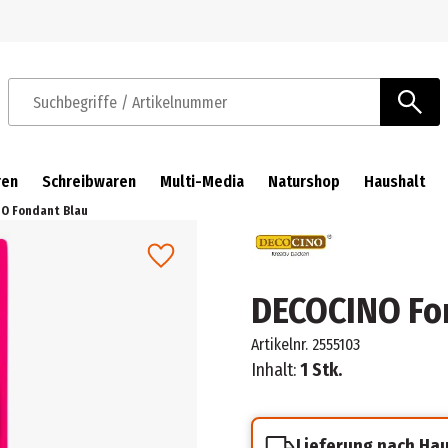
Zur Navigation springen
Zum Hauptinhalt springen
Suchbegriffe / Artikelnummer
ren
Schreibwaren
Multi-Media
Naturshop
Haushalt
O Fondant Blau
DECOCINO Fo
Artikelnr.
2555103
Inhalt:
1 Stk.
Lieferung nach Ha