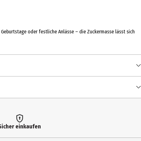
 Geburtstage oder festliche Anlässe – die Zuckermasse lässt sich
00 g
Xanthan, Natrium-Carboxymethylcellulose; Natürliches Aroma,
1 kcal / 1.655 kJ
Sicher einkaufen
3 g