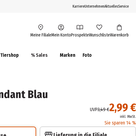
Karriere
Unternehmen
Aktuelles
Service
Meine Filiale
Mein Konto
Prospekte
Wunschliste
Warenkorb
Tiershop
% Sales
Marken
Foto
ndant Blau
2,99 €
UVP
3,49 €
inkl. MwSt.
Sie sparen 14 %
Lieferung in die Filiale
use