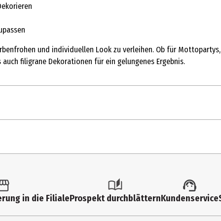
Dekorieren
zupassen
benfrohen und individuellen Look zu verleihen. Ob für Mottopartys,
 auch filigrane Dekorationen für ein gelungenes Ergebnis.
1
ea, Kokos), Wasser, Feuchthaltemittel: Glycerin; Verdickungsmittel: 
 Säuerungsmittel: Citronensäure
39
rung in die Filiale
Prospekt durchblättern
Kundenservice
en.
4,