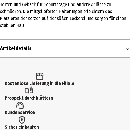
Torten und Gebäck für Geburtstage und andere Anlässe zu
schmücken. Die mitgelieferten Halterungen erleichtern das
Platzieren der Kerzen auf der süßen Leckerei und sorgen für einen
stabilen Halt.
Artikeldetails
Inhalt
12 Stk.
Produkttyp
Kostenlose Lieferung in die Filiale
Geburtstags-Kerzen und Sonstiges
Prospekt durchblättern
Materialdetails
Kundenservice
Paraffin, Polyprophylene, Baumwolle
Zielgruppe
Sicher einkaufen