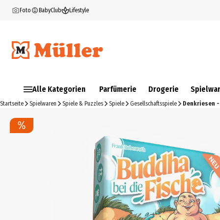
Foto
BabyClub
Lifestyle
Alle Kategorien
Parfümerie
Drogerie
Spielwa
Startseite
Spielwaren
Spiele & Puzzles
Spiele
Gesellschaftsspiele
Denkriesen -