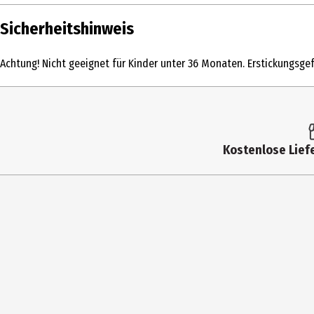
Inhalt
Sicherheitshinweis
Produkttyp
Achtung! Nicht geeignet für Kinder unter 36 Monaten. Erstickungsgef
Altersempfehlung ab
Artikelnummer des Herstellers
Hersteller
Kostenlose Liefe
Herstelleradresse
Kontaktmöglichkeit