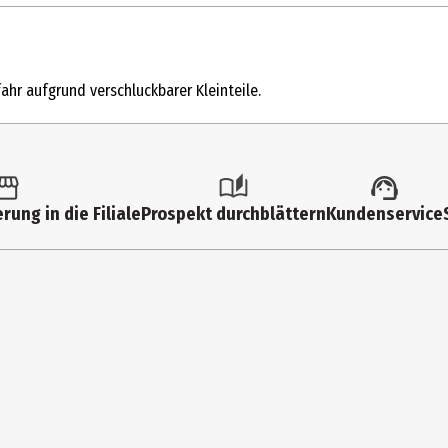
1 Stk.
Familienspiele
ahr aufgrund verschluckbarer Kleinteile.
8 Jahre
BF3001
D&R DENKRIESEN GmbH
rung in die Filiale
Prospekt durchblättern
Kundenservice
Theodor-Storm-Str. 13a 25451 Quickborn
https://www.denkriesen.com/