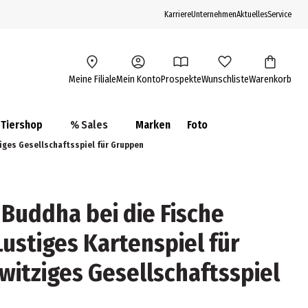
Karriere
Unternehmen
Aktuelles
Service
Meine Filiale
Mein Konto
Prospekte
Wunschliste
Warenkorb
Tiershop
% Sales
Marken
Foto
ziges Gesellschaftsspiel für Gruppen
 Buddha bei die Fische
Lustiges Kartenspiel für
witziges Gesellschaftsspiel