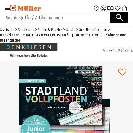
Zur Navigation
Zum Hauptinhalt
springen
springen
Suchbegriffe / Artikelnummer
Startseite
Spielwaren
Spiele & Puzzles
Spiele
Gesellschaftsspiele
Denkriesen - STADT LAND VOLLPFOSTEN® - JUNIOR EDITION - Für Kinder und
Jugendliche
Artikelnr.
2667358