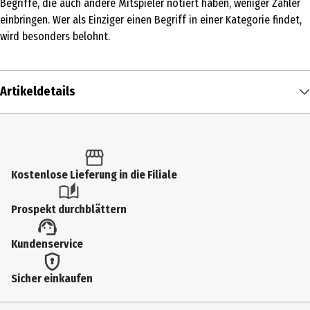
Begriffe, die auch andere Mitspieler notiert haben, weniger Zähler
einbringen. Wer als Einziger einen Begriff in einer Kategorie findet,
wird besonders belohnt.
Artikeldetails
Inhalt
1 Stk.
Produkttyp
Kostenlose Lieferung in die Filiale
Familienspiele
Prospekt durchblättern
Altersempfehlung ab
Kundenservice
9 Jahre
Artikelnummer des Herstellers
Sicher einkaufen
SL2004