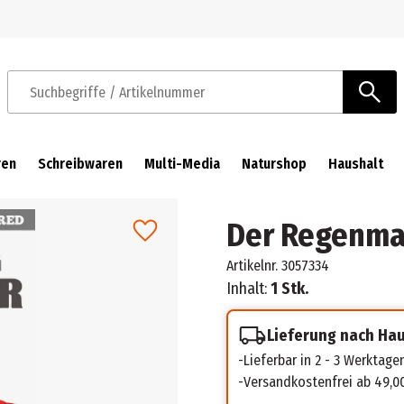
Zur Navigation springen
Zum Hauptinhalt springen
Suchbegriffe / Artikelnummer
ren
Schreibwaren
Multi-Media
Naturshop
Haushalt
Der Regenma
Artikelnr.
3057334
Inhalt:
1 Stk.
Lieferung nach Ha
Lieferbar in 2 - 3 Werktage
Versandkostenfrei ab 49,0