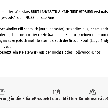
it den Weltstars BURT LANCASTER & KATHERINE HEPBURN erstmals auf
lywood-Ära ein MUSS für alle Fans!
 Schwindler Bill Starbuck (Burt Lancaster) nutzt dies aus, indem er 
hlecht, da seine Tochter Lizzie (Katherine Hepburn) keinen Ehemann f
en, muss er jedoch mehr leisten, da auch die Brüder Noah (Lloyd Brid
n muss …
 besetzt, ein Meisterwerk aus der Hochzeit des Hollywood-Kinos!
rung in die Filiale
Prospekt durchblättern
Kundenservice