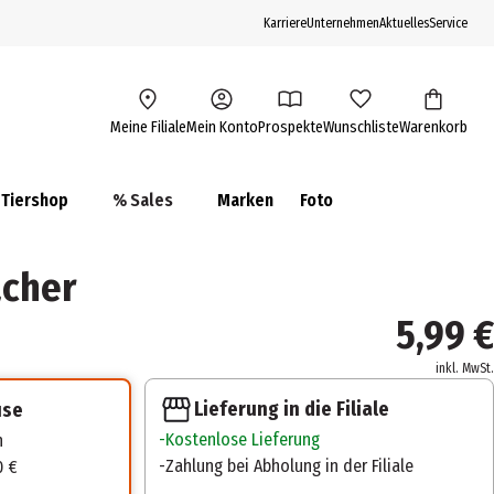
Karriere
Unternehmen
Aktuelles
Service
Meine Filiale
Mein Konto
Prospekte
Wunschliste
Warenkorb
Tiershop
% Sales
Marken
Foto
cher
5,99 €
inkl. MwSt.
Lieferung in die Filiale
use
Kostenlose Lieferung
n
Zahlung bei Abholung in der Filiale
0 €