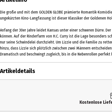
Die große und mit dem GOLDEN GLOBE prämierte Romantik-Komödie m
ungekürzten Kino-Langfassung ist dieser Klassiker der Goldenen Hol
Anfang der 30er Jahre leidet Kansas unter einer schweren Dürre. Der
können. Auf der Rinderfarm von H.C. Curry ist die Lage besonders sc
nur seine Schwindelei durchzieht. Um Lizzie und die Familie zu rett
hinzu, dass Lizzie sich plötzlich zwischen zwei Männern entscheide
Dramatisch und beschwingt zugleich, bis in die Nebenrollen perfekt
Artikeldetails
Inhalt
1 Stk.
Altersfreigabe
12
Kostenlose Liefe
Produkttyp
Multimedia