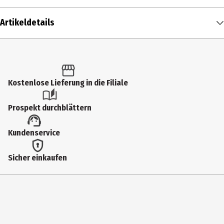
Artikeldetails
Inhalt
1 Stk.
Altersfreigabe
Kostenlose Lieferung in die Filiale
18
Prospekt durchblättern
Produkttyp
Kundenservice
Multimedia
Bildformat
Sicher einkaufen
1661|Widescreen
Anzahl Bonusdiscs
0
Hauptgenre