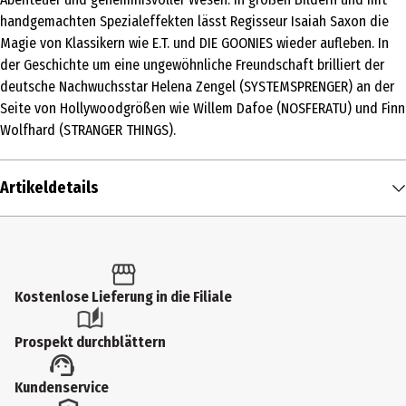
handgemachten Spezialeffekten lässt Regisseur Isaiah Saxon die
Magie von Klassikern wie E.T. und DIE GOONIES wieder aufleben. In
der Geschichte um eine ungewöhnliche Freundschaft brilliert der
deutsche Nachwuchsstar Helena Zengel (SYSTEMSPRENGER) an der
Seite von Hollywoodgrößen wie Willem Dafoe (NOSFERATU) und Finn
Wolfhard (STRANGER THINGS).
Artikeldetails
Inhalt
1 Stk.
Altersfreigabe
Kostenlose Lieferung in die Filiale
FSK 6
Prospekt durchblättern
Produkttyp
Kundenservice
Multimedia