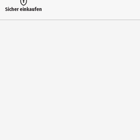
Bildformat
Sicher einkaufen
1661|Widescreen
Anzahl Bonusdiscs
0
Zusatzinfos / Bonusmaterial beim Film dabei
- Audiokommentar; - Interview mit Helena Zengel; - Making of; -
Trailer; - Deleted Scene
Hauptgenre
Unterhaltung|Abenteuer|Fantasy
Laufzeit in min (gesamt)
92
Medium
DVD
Produktionsland