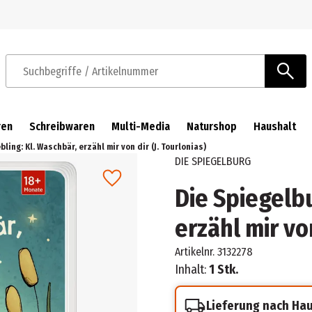
Zur Navigation springen
Zum Hauptinhalt springen
Suchbegriffe / Artikelnummer
ren
Schreibwaren
Multi-Media
Naturshop
Haushalt
bling: Kl. Waschbär, erzähl mir von dir (J. Tourlonias)
DIE SPIEGELBURG
Die Spiegelbu
erzähl mir von
Artikelnr.
3132278
Inhalt:
1 Stk.
Lieferung nach Ha