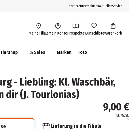
Karriere
Unternehmen
Aktuelles
Service
Meine Filiale
Mein Konto
Prospekte
Wunschliste
Warenkorb
Tiershop
% Sales
Marken
Foto
rg - Liebling: Kl. Waschbär,
 dir (J. Tourlonias)
9,00 €
inkl. MwSt.
Lieferung in die Filiale
use