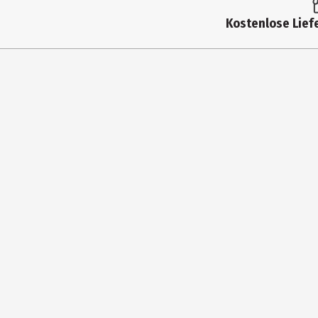
Produkttyp
Kostenlose Liefe
Altersempfehlung ab
Artikelnummer des Herstellers
Hersteller
Herstelleradresse
Kontaktmöglichkeit