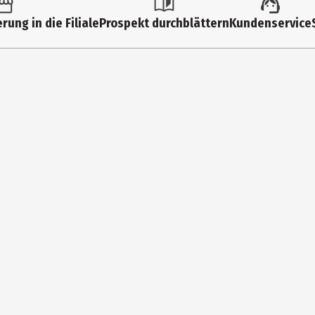
Sonstiges Spielzeug
rung in die Filiale
Prospekt durchblättern
Kundenservice
18 Monate
65023
Coppenrath Verlag GmbH & Co. KG
Hafenweg 30 48155 Münster
https://www.coppenrath.de/