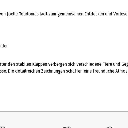
“ von Joëlle Tourlonias lädt zum gemeinsamen Entdecken und Vorles
änden
nter den stabilen Klappen verbergen sich verschiedene Tiere und Geg
nisse. Die detailreichen Zeichnungen schaffen eine freundliche Atm
1 Stk.