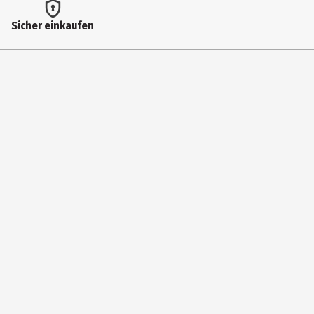
Artikelnummer des Herstellers
Sicher einkaufen
64631
Hersteller
Coppenrath Verlag GmbH & Co. KG
Herstelleradresse
Hafenweg 30 48155 Münster
Kontaktmöglichkeit
https://www.coppenrath.de/