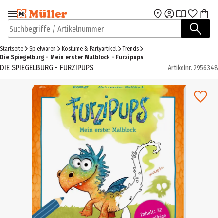
Zur Navigation
Zum Hauptinhalt
springen
springen
Suchbegriffe / Artikelnummer
Startseite
Spielwaren
Kostüme & Partyartikel
Trends
Die Spiegelburg - Mein erster Malblock - Furzipups
DIE SPIEGELBURG - FURZIPUPS
Artikelnr.
2956348