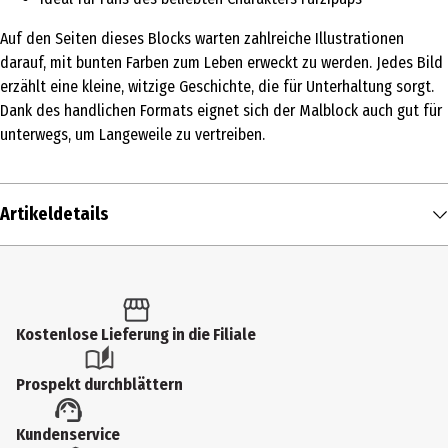
Auf den Seiten dieses Blocks warten zahlreiche Illustrationen
darauf, mit bunten Farben zum Leben erweckt zu werden. Jedes Bild
erzählt eine kleine, witzige Geschichte, die für Unterhaltung sorgt.
Dank des handlichen Formats eignet sich der Malblock auch gut für
unterwegs, um Langeweile zu vertreiben.
Artikeldetails
Inhalt
1 Stk.
Produkttyp
Kostenlose Lieferung in die Filiale
Kleinspielzeug
Prospekt durchblättern
Altersempfehlung ab
Kundenservice
3 Jahre