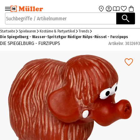
Zur Navigation
Zum Hauptinhalt
springen
springen
Suchbegriffe / Artikelnummer
Startseite
Spielwaren
Kostüme & Partyartikel
Trends
Die Spiegelburg - Wasser-Spritzfigur Rüdiger Rülps-Rüssel - Furzipups
DIE SPIEGELBURG - FURZIPUPS
Artikelnr.
3032693