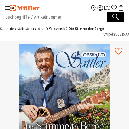
Zur Navigation
Zum Hauptinhalt
springen
springen
Suchbegriffe / Artikelnummer
Startseite
Multi-Media
Musik
Volksmusik
Die Stimme der Berge
Artikelnr.
521533