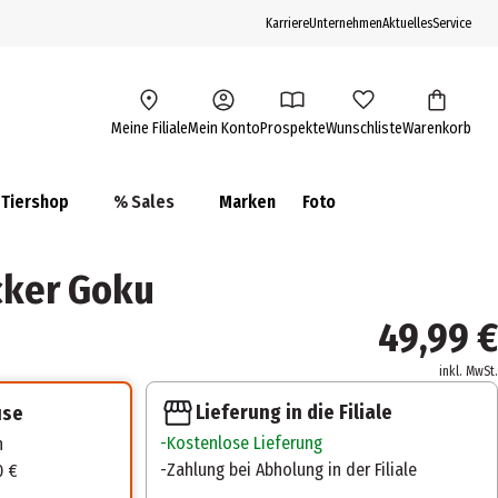
Karriere
Unternehmen
Aktuelles
Service
Meine Filiale
Mein Konto
Prospekte
Wunschliste
Warenkorb
Tiershop
% Sales
Marken
Foto
cker Goku
49,99 €
inkl. MwSt.
Lieferung in die Filiale
use
Kostenlose Lieferung
n
Zahlung bei Abholung in der Filiale
0 €