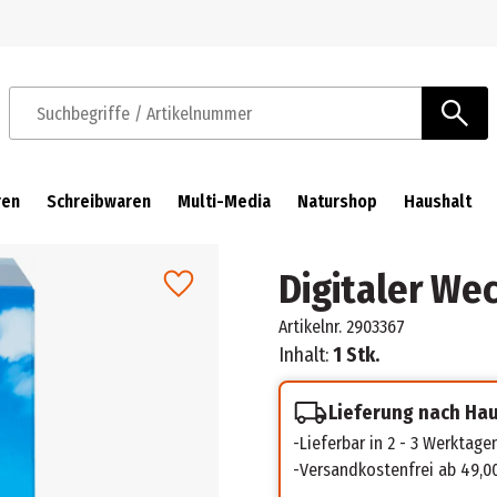
Zur Navigation springen
Zum Hauptinhalt springen
Suchbegriffe / Artikelnummer
ren
Schreibwaren
Multi-Media
Naturshop
Haushalt
Digitaler We
Artikelnr.
2903367
Inhalt:
1 Stk.
Lieferung nach Ha
Lieferbar in 2 - 3 Werktage
Versandkostenfrei ab 49,0