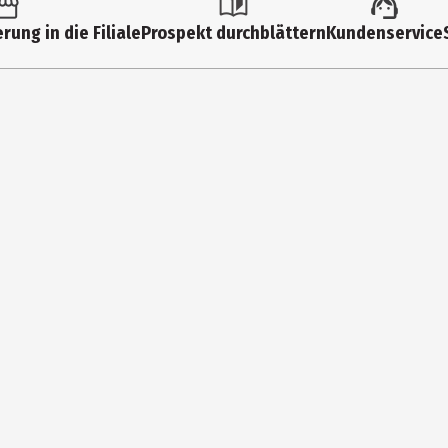
Wecker & Uhren
rung in die Filiale
Prospekt durchblättern
Kundenservice
MADCOW SAS
42 Avenue Montaigne, 75008 Paris, FR
www.teknofun-entertainment.com