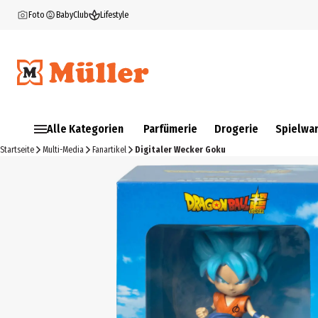
Foto
BabyClub
Lifestyle
Alle Kategorien
Parfümerie
Drogerie
Spielwa
Startseite
Multi-Media
Fanartikel
Digitaler Wecker Goku