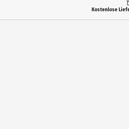
Produkttyp
Kostenlose Liefe
Hersteller
Herstelleradresse
Kontaktmöglichkeit