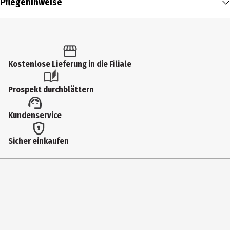
Pflegehinweise
2 Stk.
Produkttyp
Knöpfe
Kostenlose Lieferung in die Filiale
Durchmesser
23 mm
Prospekt durchblättern
Farbe
Kundenservice
weiß
Lieferumfang
Sicher einkaufen
2 Knöpfe
Materialdetails
Polyamid
Hersteller
Hans Dill Knopffabrik GmbH&Co. KG