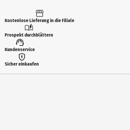
Produkttyp
Knöpfe
Kostenlose Lieferung in die Filiale
Farbe
weiß
Prospekt durchblättern
Lieferumfang
Kundenservice
2 Knöpfe
Materialdetails
Sicher einkaufen
Polyamid
Hersteller
Hans Dill Knopffabrik GmbH&Co. KG
Herstelleradresse
Beierfeld 5, DE-95671 Bärnau
Kontaktmöglichkeit