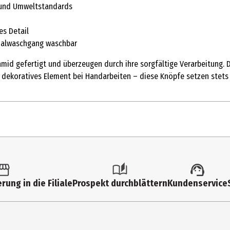
- und Umweltstandards
es Detail
rmalwaschgang waschbar
 gefertigt und überzeugen durch ihre sorgfältige Verarbeitung. Dan
s dekoratives Element bei Handarbeiten – diese Knöpfe setzen stets
2 Stk.
Knöpfe
rung in die Filiale
Prospekt durchblättern
Kundenservice
18 mm
bunt