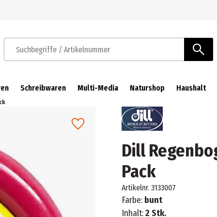
Zur Navigation springen
Zum Hauptinhalt springen
Suchbegriffe / Artikelnummer
ren
Schreibwaren
Multi-Media
Naturshop
Haushalt
ck
Dill Regenbo
Pack
Artikelnr.
3133007
Farbe:
bunt
Inhalt:
2 Stk.