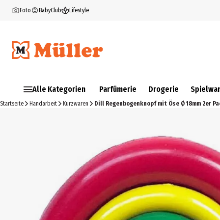
Foto
BabyClub
Lifestyle
Alle Kategorien
Parfümerie
Drogerie
Spielwa
Startseite
Handarbeit
Kurzwaren
Dill Regenbogenknopf mit Öse Ø 18mm 2er Pa