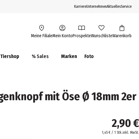
Karriere
Unternehmen
Aktuelles
Service
Meine Filiale
Mein Konto
Prospekte
Wunschliste
Warenkorb
Tiershop
% Sales
Marken
Foto
genknopf mit Öse Ø 18mm 2er
2,90 €
1,45 € / 1 Stk.
inkl. MwSt.