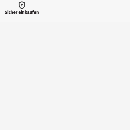
Artikelnummer des Herstellers
Sicher einkaufen
BKDDS-030
Zielgruppe
Jugendliche|Erwachsene
Hersteller
heo GmbH
Herstelleradresse
West Campus 1 76863 Herxheim
Kontaktmöglichkeit
https://www.heo.com/