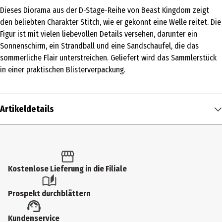
Dieses Diorama aus der D-Stage-Reihe von Beast Kingdom zeigt
den beliebten Charakter Stitch, wie er gekonnt eine Welle reitet. Die
Figur ist mit vielen liebevollen Details versehen, darunter ein
Sonnenschirm, ein Strandball und eine Sandschaufel, die das
sommerliche Flair unterstreichen. Geliefert wird das Sammlerstück
in einer praktischen Blisterverpackung.
Artikeldetails
Inhalt
1 Stk.
Produkttyp
Kostenlose Lieferung in die Filiale
Spiel- & Sammelfiguren
Prospekt durchblättern
Altersempfehlung ab
Kundenservice
14 Jahre