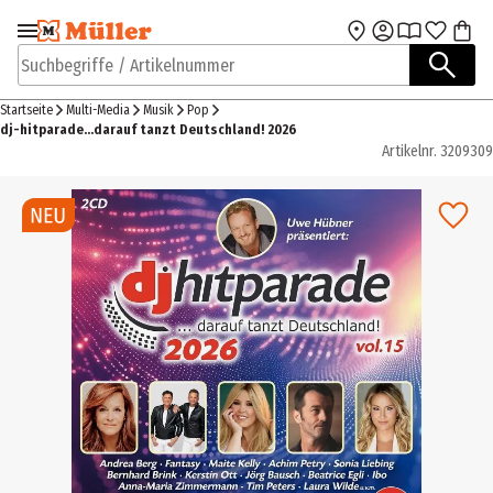
Zur Navigation
Zum Hauptinhalt
springen
springen
Suchbegriffe / Artikelnummer
Startseite
Multi-Media
Musik
Pop
dj-hitparade...darauf tanzt Deutschland! 2026
Artikelnr.
3209309