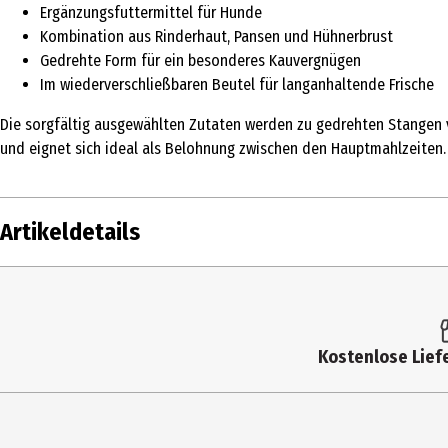
Ergänzungsfuttermittel für Hunde
Kombination aus Rinderhaut, Pansen und Hühnerbrust
Gedrehte Form für ein besonderes Kauvergnügen
Im wiederverschließbaren Beutel für langanhaltende Frische
Die sorgfältig ausgewählten Zutaten werden zu gedrehten Stangen v
und eignet sich ideal als Belohnung zwischen den Hauptmahlzeiten. 
Artikeldetails
Inhalt
200 g
Produkttyp
Belohnung & Snacks
Kostenlose Liefe
Fütterungsempfehlung
Als Belohnung zwischen den üblichen Mah
Nach Anbruch bitte kühl und trocken lage
nicht zum Verzehr geeignet. Den Snack un