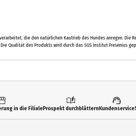
erarbeitet, die den natürlichen Kautrieb des Hundes anregen. Die R
Die Qualität des Produkts wird durch das SGS Institut Fresenius gep
rung in die Filiale
Prospekt durchblättern
Kundenservice
lzeiten. Reduzierung der täglichen Futtermenge nach Bedarf (Siehe 
rn. Frischebeutel verschließen und Inhalt bald verfüttern. Der im Be
ter Aufsicht füttern.