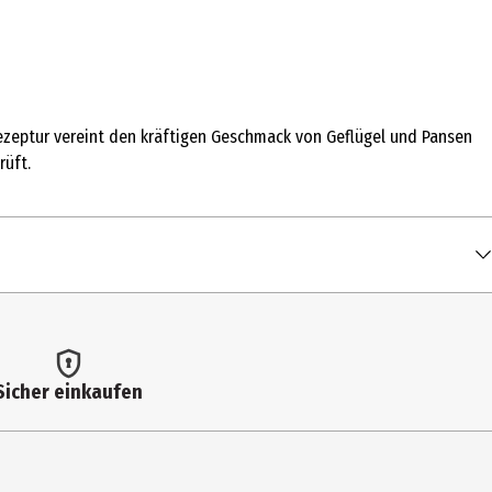
ezeptur vereint den kräftigen Geschmack von Geflügel und Pansen
rüft.
Sicher einkaufen
Energieangabe). Stets ausreichend Trinkwasser bereitstellen.
utel befindliche Absorber dient der Frische des Produktes und ist