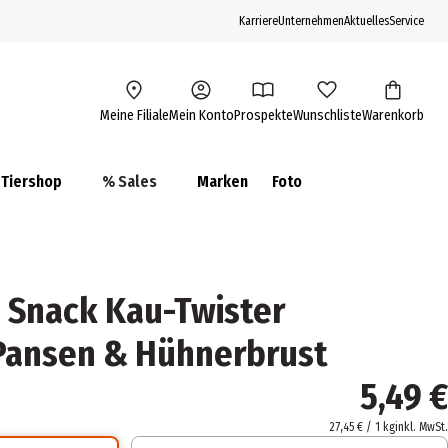
Karriere
Unternehmen
Aktuelles
Service
Meine Filiale
Mein Konto
Prospekte
Wunschliste
Warenkorb
Tiershop
% Sales
Marken
Foto
 Snack Kau-Twister
Pansen & Hühnerbrust
5,49 €
27,45 € / 1 kg
inkl. MwSt.