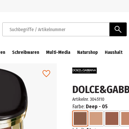
Zur Navigation springen
Zum Hauptinhalt springen
Suchbegriffe / Artikelnummer
ren
Schreibwaren
Multi-Media
Naturshop
Haushalt
h
DOLCE&GABB
Artikelnr.
3045110
Farbe:
Deep - 05