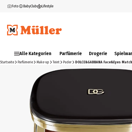
Foto
BabyClub
Lifestyle
Alle Kategorien
Parfümerie
Drogerie
Spielwa
Startseite
Parfümerie
Make-up
Teint
Puder
DOLCE&GABBANA Face&Eyes Matc