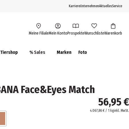
Karriere
Unternehmen
Aktuelles
Service
Meine Filiale
Mein Konto
Prospekte
Wunschliste
Warenkorb
Tiershop
% Sales
Marken
Foto
ANA Face&Eyes Match
56,95 €
4.067,86 € / 1 kg
inkl. MwSt.