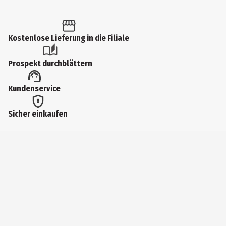
Inhalt
50 ml
Produkttyp
Kostenlose Lieferung in die Filiale
Eau de Parfum
Prospekt durchblättern
Duftkonzentration
Kundenservice
Eau de Parfum Intense
Anwendungsart
Sicher einkaufen
Pumpzerstäuber
Duftnote
würzig
Duftwirkung
elegant
Inhaltsstoffe