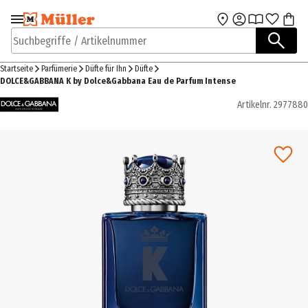
Zur Navigation
Zum Hauptinhalt
springen
springen
Suchbegriffe / Artikelnummer
Startseite
Parfümerie
Düfte für Ihn
Düfte
DOLCE&GABBANA K by Dolce&Gabbana Eau de Parfum Intense
Artikelnr.
2977880