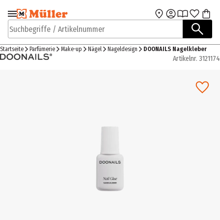
Zur Navigation
Zum Hauptinhalt
springen
springen
Suchbegriffe / Artikelnummer
Startseite
Parfümerie
Make-up
Nägel
Nageldesign
DOONAILS Nagelkleber
Artikelnr.
3121174