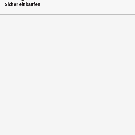
Sicher einkaufen
leicht
Farbe
transparent
Inhaltsstoffe
ETHYL CYANOACRYLATE, POLYMETHYL METHACRYLATE
Konsistenz
Gel
Effekt
schützend
Zielgruppe
Unisex|Damen|Herren
Hersteller
DOONAILS LTD