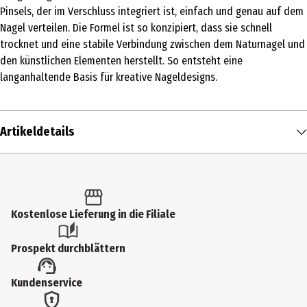
Pinsels, der im Verschluss integriert ist, einfach und genau auf dem
Nagel verteilen. Die Formel ist so konzipiert, dass sie schnell
trocknet und eine stabile Verbindung zwischen dem Naturnagel und
den künstlichen Elementen herstellt. So entsteht eine
langanhaltende Basis für kreative Nageldesigns.
Artikeldetails
Inhalt
1 Stk.
Produkttyp
Kostenlose Lieferung in die Filiale
Nageldesign
Prospekt durchblättern
Einsatzbereich
Kundenservice
Nägel
Deckkraft