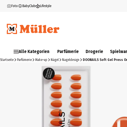
Foto
BabyClub
Lifestyle
Alle Kategorien
Parfümerie
Drogerie
Spielwa
Startseite
Parfümerie
Make-up
Nägel
Nageldesign
DOONAILS Soft Gel Press O