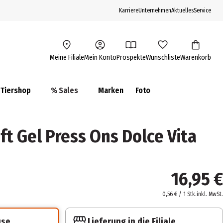
Karriere
Unternehmen
Aktuelles
Service
Meine Filiale
Mein Konto
Prospekte
Wunschliste
Warenkorb
Tiershop
% Sales
Marken
Foto
t Gel Press Ons Dolce Vita
16,95 €
0,56 € / 1 Stk.
inkl. MwSt.
Lieferung in die Filiale
use