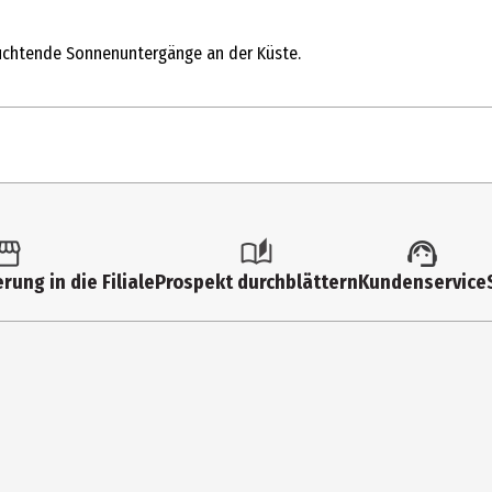
euchtende Sonnenuntergänge an der Küste.
rung in die Filiale
Prospekt durchblättern
Kundenservice
. Klebe-Sticker: ACRYLATES COPOLYMER, POLYETHYLENE TEREPHTHALAT
r Halt