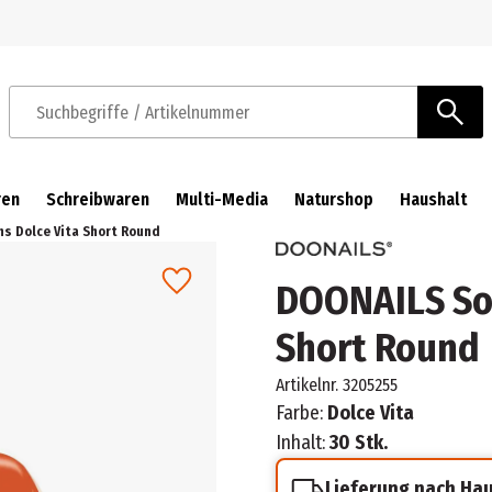
Zur Navigation springen
Zum Hauptinhalt springen
Suchbegriffe / Artikelnummer
ren
Schreibwaren
Multi-Media
Naturshop
Haushalt
ns Dolce Vita Short Round
DOONAILS Sof
Short Round
Artikelnr.
3205255
Farbe:
Dolce Vita
Inhalt:
30 Stk.
Lieferung nach Ha