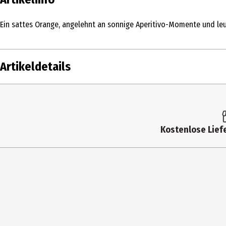
Ein sattes Orange, angelehnt an sonnige Aperitivo-Momente und l
Artikeldetails
Inhalt
30 Stk.
Produkttyp
Nageldesign
Kostenlose Liefe
Einsatzbereich
Nägel
Deckkraft
hoch
Farbe
Dolce Vita
Inhaltsstoffe
Reinigungstücher: ALCOHOL, AQUA
Effekt
farbintensiv|langanhaltend|lange