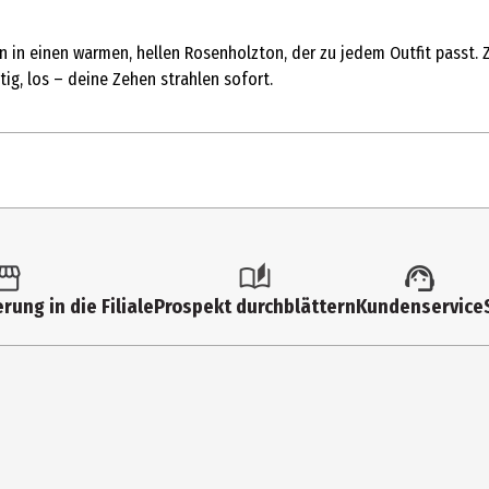
 in einen warmen, hellen Rosenholzton, der zu jedem Outfit passt. Z
ig, los – deine Zehen strahlen sofort.
rung in die Filiale
Prospekt durchblättern
Kundenservice
A Klebe-Sticker: ACRYLATES COPOLYMER, POLYETHYLENE TEREPHTHALA