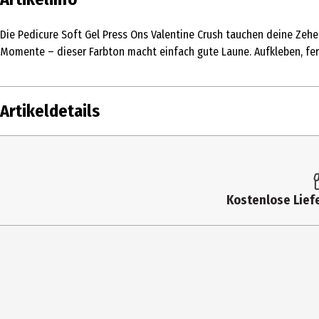
Die Pedicure Soft Gel Press Ons Valentine Crush tauchen deine Zehen
Momente – dieser Farbton macht einfach gute Laune. Aufkleben, fert
Artikeldetails
Inhalt
30 Stk.
Produkttyp
Nageldesign
Kostenlose Liefe
Einsatzbereich
Nägel
Deckkraft
hoch
Farbe
Valentine Crush
Inhaltsstoffe
Reinigungstücher: ALCOHOL, AQU