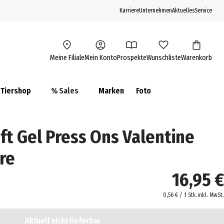
Karriere
Unternehmen
Aktuelles
Service
Meine Filiale
Mein Konto
Prospekte
Wunschliste
Warenkorb
Tiershop
% Sales
Marken
Foto
t Gel Press Ons Valentine
re
16,95 €
0,56 € / 1 Stk.
inkl. MwSt.
Aktuell nicht lieferbar