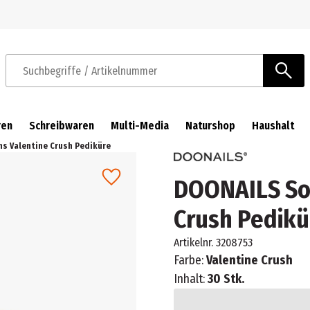
Zur Navigation springen
Zum Hauptinhalt springen
Suchbegriffe / Artikelnummer
ren
Schreibwaren
Multi-Media
Naturshop
Haushalt
ns Valentine Crush Pediküre
DOONAILS Sof
Crush Pedikü
Artikelnr.
3208753
Farbe:
Valentine Crush
Inhalt:
30 Stk.