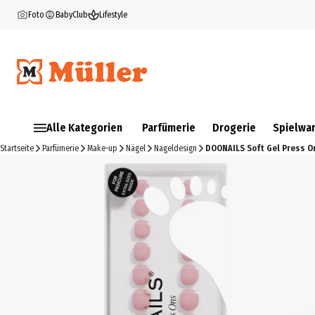
Foto
BabyClub
Lifestyle
Alle Kategorien
Parfümerie
Drogerie
Spielwa
Startseite
Parfümerie
Make-up
Nägel
Nageldesign
DOONAILS Soft Gel Press O