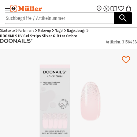
Zur Navigation
Zum Hauptinhalt
springen
springen
Suchbegriffe / Artikelnummer
Startseite
Parfümerie
Make-up
Nägel
Nageldesign
DOONAILS UV Gel Strips Silver Glitter Ombre
Artikelnr.
3156438