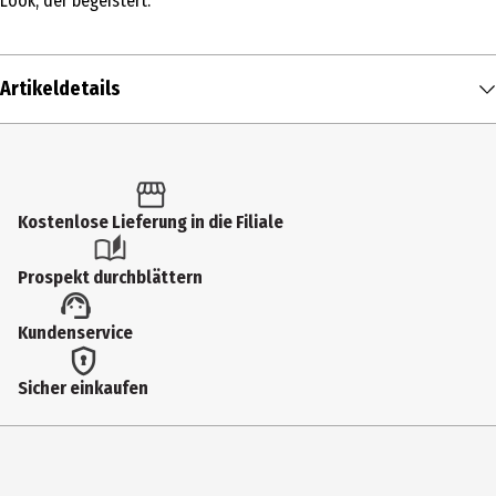
Look, der begeistert.
Artikeldetails
Inhalt
20 Stk.
Produkttyp
Kostenlose Lieferung in die Filiale
Nageldesign
Prospekt durchblättern
Einsatzbereich
Kundenservice
Nägel
Deckkraft
Sicher einkaufen
hoch
Farbe
Silver Glitter Ombre