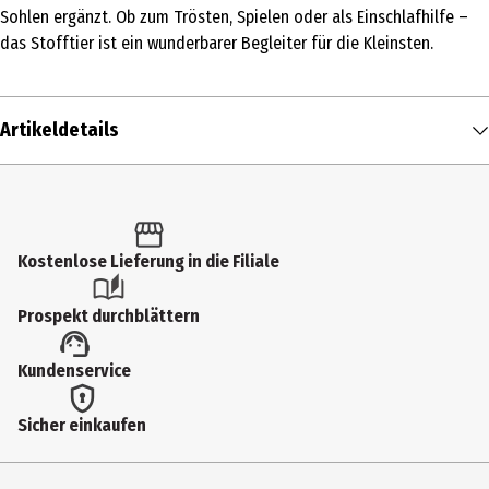
Sohlen ergänzt. Ob zum Trösten, Spielen oder als Einschlafhilfe –
das Stofftier ist ein wunderbarer Begleiter für die Kleinsten.
Artikeldetails
Inhalt
1 Stk.
Produkttyp
Kostenlose Lieferung in die Filiale
Kuschelartikel
Prospekt durchblättern
Altersempfehlung ab
Kundenservice
0 Jahre
Artikelnummer des Herstellers
Sicher einkaufen
8903214
Zielgruppe