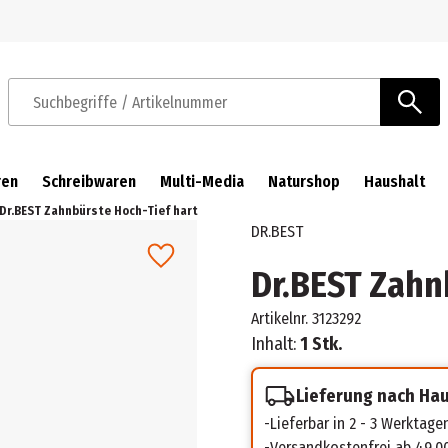
Zur Navigation springen
Zum Hauptinhalt springen
Suchbegriffe / Artikelnummer
ren
Schreibwaren
Multi-Media
Naturshop
Haushalt
Dr.BEST Zahnbürste Hoch-Tief hart
DR.BEST
Dr.BEST Zahn
Artikelnr.
3123292
Inhalt:
1 Stk.
Lieferung nach Ha
Lieferbar in 2 - 3 Werktage
Versandkostenfrei ab 49,0