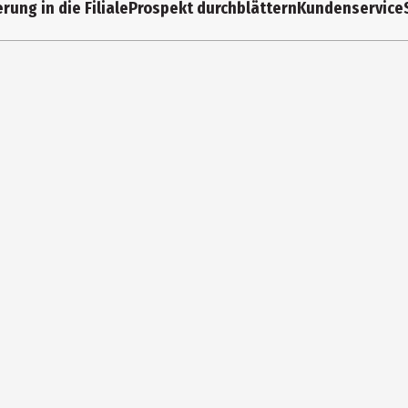
rung in die Filiale
Prospekt durchblättern
Kundenservice
art
 bis 3 mal täglich Zähneputzen wird empfohlen
aleon Germany GmbH
-80258 München
ystory.de@haleon.com