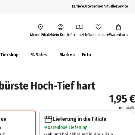
Karriere
Unternehmen
Aktuelles
Service
Meine Filiale
Mein Konto
Prospekte
Wunschliste
Warenkorb
Tiershop
% Sales
Marken
Foto
bürste Hoch-Tief hart
1,95 €
inkl. MwSt.
Lieferung in die Filiale
use
Kostenlose Lieferung
n
Zahlung bei Abholung in der Filiale
0 €