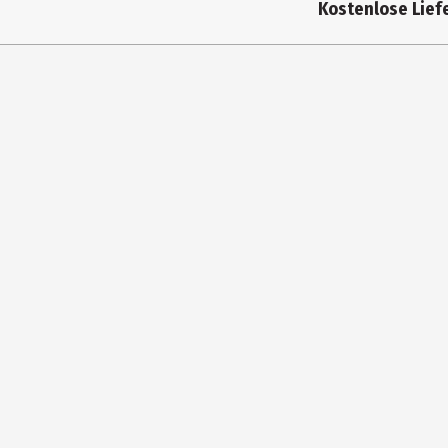
Kostenlose Liefe
Härtegrad
h
Inhaltsstoffe
-
Anwendungshinweis
2
Hersteller
H
Herstelleradresse
D
Kontaktmöglichkeit
m