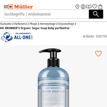
Zur Navigation
Zum Hauptinhalt
springen
springen
Suchbegriffe / Artikelnummer
Startseite
Parfümerie
Pflege
Herrenpflege
Körperpflege
DR. BRONNER'S Organic Sugar Soap Baby parfümfrei
Artikelnr.
3205756