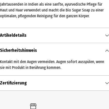
Jahrtausenden in Indien als eine sanfte, ayurvedische Pflege für
Haut und Haar verwendet und macht die Bio Sugar Soap zu einer
optimalen, pflegenden Reinigung für den ganzen Körper.
Artikeldetails
Inhalt
Sicherheitshinweis
355 ml
Kontakt mit den Augen vermeiden. Augen sofort ausspülen, wenn
Produkttyp
sie mit Produkt in Berührung kommen.
Flüssigseifen
Einsatzbereich
Zertifizierung
Seifen
Hauttyp
alle Hauttypen