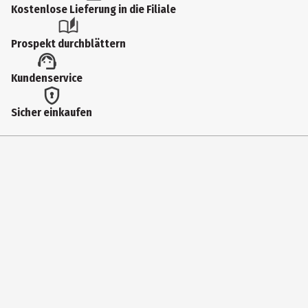
Kostenlose Lieferung in die Filiale
Inhaltsstoffe
Sucrose (Cane Sugar*†), Vitis Vinifera Juice (White Grape Juice*),
Prospekt durchblättern
Potassium Cocoate (Saponified Coconut Oil*†), Potassium Palm
Kernelate (Saponified Palm Kernel Oil*†), Potassium Olivate
Kundenservice
(Saponified Olive Oil*†), Glycerin,* Potassium Hempseedate
(Saponified Hemp Oil*), Potassium Jojobate (Saponified Jojoba
Sicher einkaufen
Oil*), Acacia Concinna Fruit Powder (Shikakai Powder*), Citric Acid,
Tocopherol (Vitamin E), Helianthus Annuus Seed Oil (Sunflower Oil)
*Certified Organic Ingredients/ †Certified Fair Trade Ingredients
Produkteigenschaft
reinigend|pflegend|reichhaltig
Anwendungshinweis
Einen Pumpstoß auf die Hand geben oder für ein großartiges
Duscherlebnis auf der Haut verteilen, leicht aufschäumen, den
samtigen Schaum genießen und anschließend gründlich abspülen.
Dadurch, dass wir nur die reinsten und natürlichsten Inhaltsstoffe