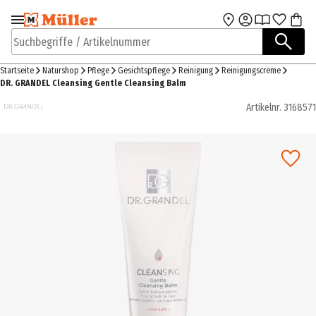
Zur Navigation
Zum Hauptinhalt
springen
springen
Suchbegriffe / Artikelnummer
Startseite
Naturshop
Pflege
Gesichtspflege
Reinigung
Reinigungscreme
DR. GRANDEL Cleansing Gentle Cleansing Balm
Artikelnr.
3168571