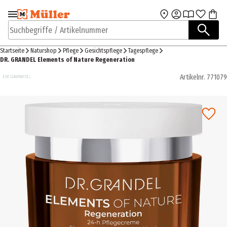
Zur Navigation
Zum Hauptinhalt
springen
springen
Suchbegriffe / Artikelnummer
Startseite
Naturshop
Pflege
Gesichtspflege
Tagespflege
DR. GRANDEL Elements of Nature Regeneration
Artikelnr.
771079