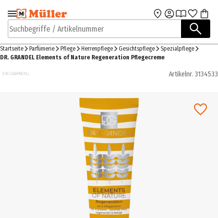
Zur Navigation
Zum Hauptinhalt
springen
springen
Suchbegriffe / Artikelnummer
Startseite
Parfümerie
Pflege
Herrenpflege
Gesichtspflege
Spezialpflege
DR. GRANDEL Elements of Nature Regeneration Pflegecreme
Artikelnr.
3134533