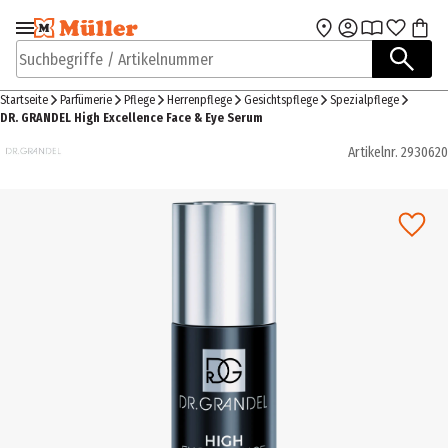
Zur Navigation
Zum Hauptinhalt
springen
springen
Suchbegriffe / Artikelnummer
Startseite
Parfümerie
Pflege
Herrenpflege
Gesichtspflege
Spezialpflege
DR. GRANDEL High Excellence Face & Eye Serum
Artikelnr.
2930620