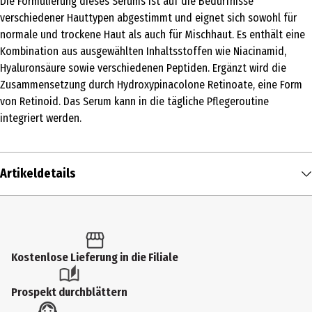
Die Formulierung dieses Serums ist auf die Bedürfnisse
verschiedener Hauttypen abgestimmt und eignet sich sowohl für
normale und trockene Haut als auch für Mischhaut. Es enthält eine
Kombination aus ausgewählten Inhaltsstoffen wie Niacinamid,
Hyaluronsäure sowie verschiedenen Peptiden. Ergänzt wird die
Zusammensetzung durch Hydroxypinacolone Retinoate, eine Form
von Retinoid. Das Serum kann in die tägliche Pflegeroutine
integriert werden.
Artikeldetails
Inhalt
30 ml
Produkttyp
Kostenlose Lieferung in die Filiale
Serum
Prospekt durchblättern
Einsatzbereich