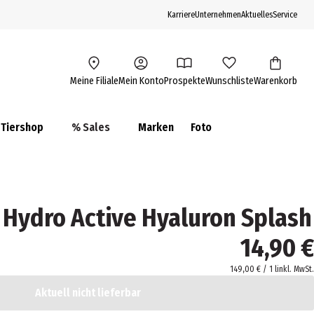
Karriere
Unternehmen
Aktuelles
Service
Meine Filiale
Mein Konto
Prospekte
Wunschliste
Warenkorb
Tiershop
% Sales
Marken
Foto
Hydro Active Hyaluron Splash
14,90 €
149,00 € / 1 l
inkl. MwSt.
Aktuell nicht lieferbar