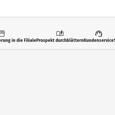
rung in die Filiale
Prospekt durchblättern
Kundenservice
col, Glycerin, PEG-40 Hydrogenated Castor Oil, Propanediol, Tridecet
d, Silanetriol, Sodium Hydroxide, Alcohol, Tris (Tetramethylhydroxypip
alenes, Citrus Aurantium Peel Oil, Pinene, Citronellol, Coumarin, Te
rch auf die gereinigte Haut sprühen und kurz einziehen lassen. Je 