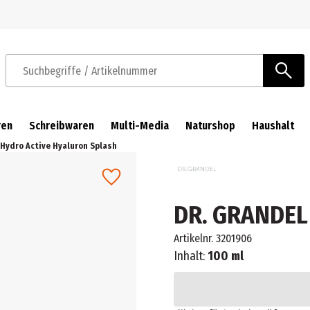
Zur Navigation springen
Zum Hauptinhalt springen
Suchbegriffe / Artikelnummer
ren
Schreibwaren
Multi-Media
Naturshop
Haushalt
Hydro Active Hyaluron Splash
DR. GRANDEL 
Artikelnr.
3201906
Inhalt:
100 ml