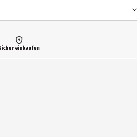
Sicher einkaufen
h-9, Disodium EDTA, Hyaluronic Acid, Propylene Glycol,
eridinol) Citrate, Hexyl Cinnamal, Linalool, Linalyl Acetate,
rpineol, Eugenol, Citrus Limon (Lemon) Peel Oil, Benzyl Alcohol,
nach Hautbedürfnis im Anschluss eine Pflegecreme bzw.