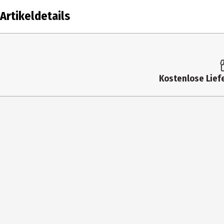
Artikeldetails
Inhalt
100 ml
Produkttyp
Spray
Kostenlose Liefe
Einsatzbereich
Spezialpflege
Hauttyp
alle Hauttypen
Inhaltsstoffe
Aqua (Water), Alcohol Denat., Pentylene Gly
Benzotriazolyl Dodecyl p-Cresol, Alginic Aci
Limonene, Tetramethyl Acetyloctahydronaphth
Parfum (Fragrance), CI 42090 (Blue 1)
Produkteigenschaft
erfrischend|pflegend
Anwendungshinweis
Morgens, abends und bei Bedarf zwischendu
Körperpflege auftrage