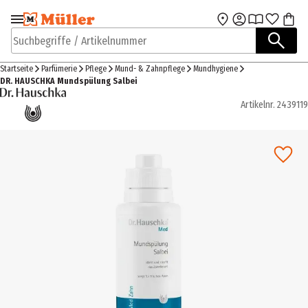
Zur Navigation
Zum Hauptinhalt
springen
springen
Suchbegriffe / Artikelnummer
Startseite
Parfümerie
Pflege
Mund- & Zahnpflege
Mundhygiene
DR. HAUSCHKA Mundspülung Salbei
Artikelnr.
2439119