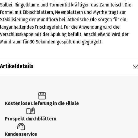
Salbei, Ringelblume und Tormentill kräftigen das Zahnfleisch. Die
Formel mit Eibischblättern, Neemblättern und Myrrhe trägt zur
Stabilisierung der Mundflora bei. Ätherische Öle sorgen für ein
langanhaltendes Frischegefühl. Für die Anwendung wird die
Verschlusskappe mit der Spülung befüllt, anschließend wird der
Mundraum für 30 Sekunden gespült und gegurgelt.
Artikeldetails
Inhalt
300 ml
Produkttyp
Kostenlose Lieferung in die Filiale
Mundspülung
Prospekt durchblättern
Inhaltsstoffe
Kundenservice
Aqua, Alcohol, Sorbitol, Althaea Officinalis Leaf Extract, Salvia