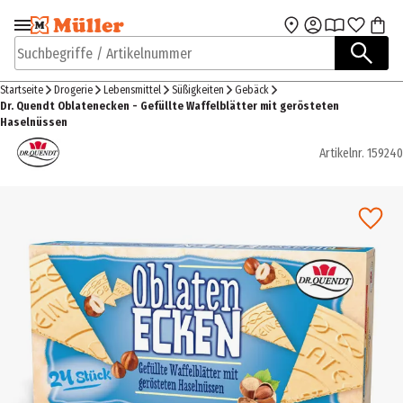
Zur Navigation
Zum Hauptinhalt
springen
springen
Suchbegriffe / Artikelnummer
Startseite
Drogerie
Lebensmittel
Süßigkeiten
Gebäck
Dr. Quendt Oblatenecken - Gefüllte Waffelblätter mit gerösteten
Haselnüssen
Artikelnr.
159240