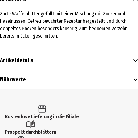
Zarte Waffelblätter gefüllt mit einer Mischung mit Zucker und
Haselnüssen. Getreu bewährter Rezeptur hergestellt und durch
doppeltes Backen besonders knusprig. Zum bequemen Verzehr
bereits in Ecken geschnitten.
Artikeldetails
Inhalt
Nährwerte
72 g
Nährwerte je
100 g
Produkttyp
Brennwert
461 kcal / 1.939 kJ
Gebäck
Fett in g
16,4 g
Kostenlose Lieferung in die Filiale
Zutaten
- davon gesättigte Fettsäuren in g
7 g
Zucker, WEIZENMEHL, geröstete HASELNÜSSE(8 %),
Prospekt durchblättern
BUTTERSCHMALZ, pflanzliche Fette (Palmfestt, Sheabutter),
Kohlenhydrate in g
71,2 g