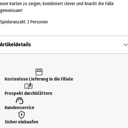
eure Karten zu zeigen, kombiniert clever und knackt die Fälle
gemeinsam!
Spieleranzahl: 2 Personen
Artikeldetails
Inhalt
1 Stk.
Produkttyp
Kostenlose Lieferung in die Filiale
Psychologie und Konversation
Prospekt durchblättern
Altersempfehlung ab
Kundenservice
14 Jahre
Artikelnummer des Herstellers
Sicher einkaufen
603952