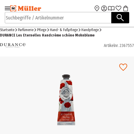
Zur Navigation
Zum Hauptinhalt
springen
springen
Suchbegriffe / Artikelnummer
Startseite
Parfümerie
Pflege
Hand- & Fußpflege
Handpflege
DURANCE Les Eternelles Handcrème schöne Mohnblume
Artikelnr.
2367557