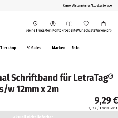
Karriere
Unternehmen
Aktuelles
Service
Meine Filiale
Mein Konto
Prospekte
Wunschliste
Warenkorb
Tiershop
% Sales
Marken
Foto
al Schriftband für LetraTag®
 s/w 12mm x 2m
9,29 €
2,32 € / 1 m
inkl. MwSt.
Aktuell nicht lieferbar