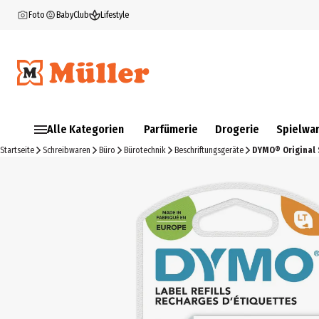
Foto
BabyClub
Lifestyle
Alle Kategorien
Parfümerie
Drogerie
Spielwa
Startseite
Schreibwaren
Büro
Bürotechnik
Beschriftungsgeräte
DYMO® Original 