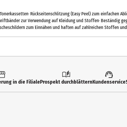
 Tonerkassetten· Rückseitenschlitzung (Easy Peel) zum einfachen Ab
chriftbänder zur Verwendung auf Kleidung und Stoffen· Beständig g
äscheschildern zum Einnähen und haften auf zahlreichen Stoffen und
4 m
Beschriftungsgeräte & Zubehör
rung in die Filiale
Prospekt durchblättern
Kundenservice
NWL Germany Office Products GmbH
Albert - Einstein - Ring 17 ,22761 Hamburg
+49 40 8555-0