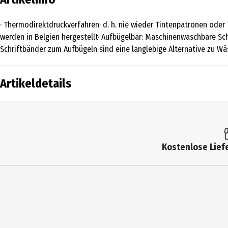
· Thermodirektdruckverfahren· d. h. nie wieder Tintenpatronen oder
werden in Belgien hergestellt· Aufbügelbar: Maschinenwaschbare S
Schriftbänder zum Aufbügeln sind eine langlebige Alternative zu W
Artikeldetails
Inhalt
Produkttyp
Kostenlose Liefe
Hersteller
Herstelleradresse
Kontaktmöglichkeit