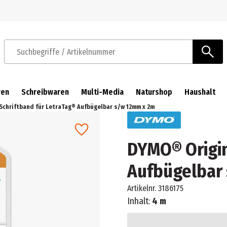
Zur Navigation springen
Zum Hauptinhalt springen
Suchbegriffe / Artikelnummer
ren
Schreibwaren
Multi-Media
Naturshop
Haushalt
Schriftband für LetraTag® Aufbügelbar s/w 12mm x 2m
DYMO® Origin
Aufbügelbar
Artikelnr.
3186175
Inhalt:
4 m