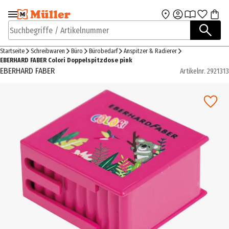
Zur Navigation
Zum Hauptinhalt
springen
springen
Suchbegriffe / Artikelnummer
Startseite
Schreibwaren
Büro
Bürobedarf
Anspitzer & Radierer
EBERHARD FABER Colori Doppelspitzdose pink
EBERHARD FABER
Artikelnr.
2921313