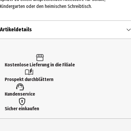
Kindergarten oder den heimischen Schreibtisch.
Artikeldetails
Inhalt
1 Stk.
Produkttyp
Kostenlose Lieferung in die Filiale
Sonstiges
Prospekt durchblättern
Artikelnummer des Herstellers
Kundenservice
585151
Farbe
Sicher einkaufen
pink
Hersteller