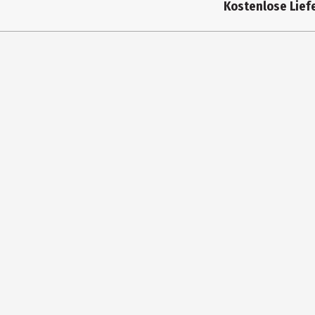
Kostenlose Liefe
Hersteller
Herstelleradresse
Kontaktmöglichkeit