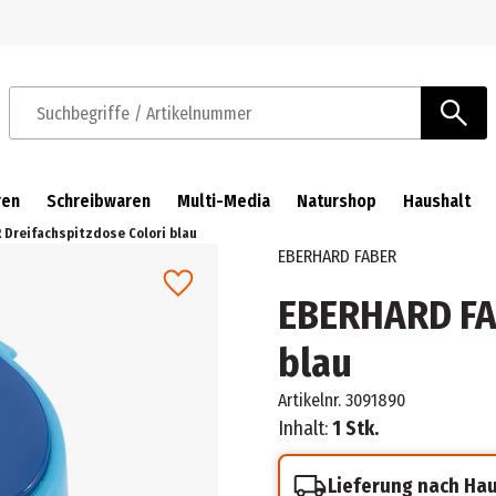
Zur Navigation springen
Zum Hauptinhalt springen
Suchbegriffe / Artikelnummer
ren
Schreibwaren
Multi-Media
Naturshop
Haushalt
 Dreifachspitzdose Colori blau
EBERHARD FABER
EBERHARD FAB
blau
Artikelnr.
3091890
Inhalt:
1 Stk.
Lieferung nach Ha