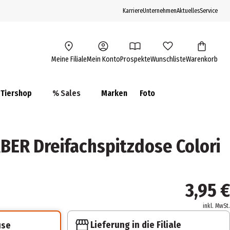
Karriere
Unternehmen
Aktuelles
Service
Meine Filiale
Mein Konto
Prospekte
Wunschliste
Warenkorb
Tiershop
% Sales
Marken
Foto
ER Dreifachspitzdose Colori
3,95 €
inkl. MwSt.
Lieferung in die Filiale
use