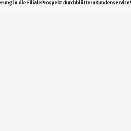
rung in die Filiale
Prospekt durchblättern
Kundenservice
Eberhard Faber Vertrieb GmbH
Nürnberger Str. 2, 90546 Stein
info@eberhardfaber.de