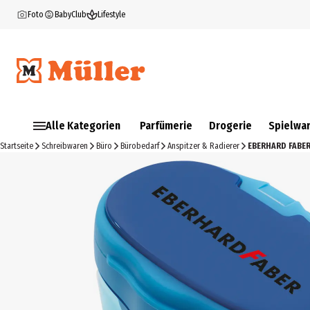
Foto
BabyClub
Lifestyle
Alle Kategorien
Parfümerie
Drogerie
Spielwa
Startseite
Schreibwaren
Büro
Bürobedarf
Anspitzer & Radierer
EBERHARD FABER