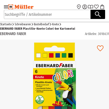
Zur Navigation
Zum Hauptinhalt
springen
springen
Suchbegriffe / Artikelnummer
Startseite
Schreibwaren
Bastelbedarf
Knete
EBERHARD FABER Plastilin-Knete Colori 6er Kartonetui
EBERHARD FABER
Artikelnr.
3018631