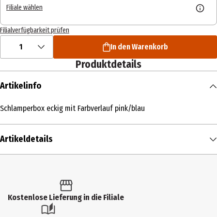
Filiale wählen
Filialverfügbarkeit prüfen
1
In den Warenkorb
Produktdetails
Artikelinfo
Schlamperbox eckig mit Farbverlauf pink/blau
Artikeldetails
Inhalt
1 Stk.
Produkttyp
Kostenlose Lieferung in die Filiale
Taschen