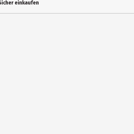
Sicher einkaufen
bH
in