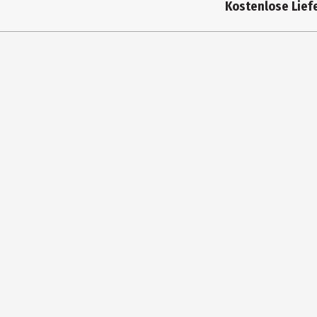
Kostenlose Liefe
Artikelnummer des Herstellers
Hersteller
Herstelleradresse
Kontaktmöglichkeit