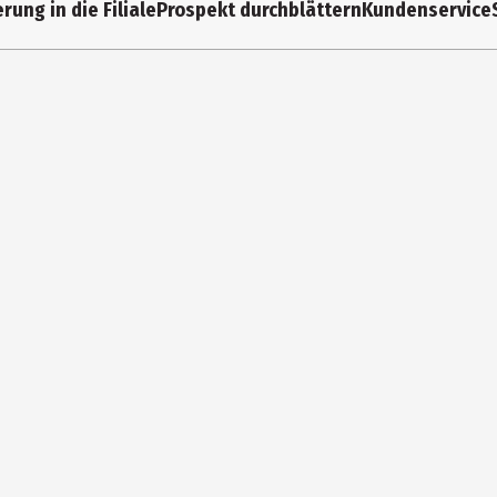
rung in die Filiale
Prospekt durchblättern
Kundenservice
526550
Eberhard Faber Vertrieb Gm
Nürnberger Str. 2, 90546 Ste
info@eberhardfaber.de