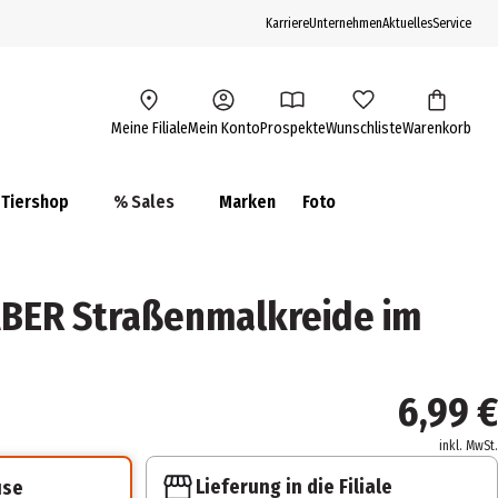
Karriere
Unternehmen
Aktuelles
Service
Meine Filiale
Mein Konto
Prospekte
Wunschliste
Warenkorb
Tiershop
% Sales
Marken
Foto
BER Straßenmalkreide im
6,99 €
inkl. MwSt.
Lieferung in die Filiale
use