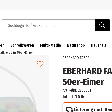
Zur Navigation springen
Zum Hauptinhalt springen
Suchbegriffe / Artikelnummer
ren
Schreibwaren
Multi-Media
Naturshop
Haushalt
alkreide im 50er-Eimer
EBERHARD FABER
EBERHARD FA
50er-Eimer
Artikelnr.
2285681
Inhalt:
1 Stk.
Lieferung nach Ha