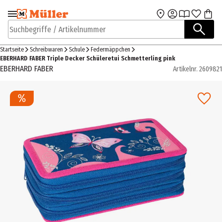
Zur Navigation
Zum Hauptinhalt
springen
springen
Suchbegriffe / Artikelnummer
Startseite
Schreibwaren
Schule
Federmäppchen
EBERHARD FABER Triple Decker Schüleretui Schmetterling pink
EBERHARD FABER
Artikelnr.
2609821