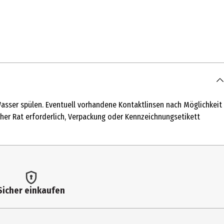
etische Farbstoffe|ohne Aluminiumsalze|ohne Öl|ohne Peg|ohne
artnäckigen Schmutz handelt lasse den Kalk-Entferner einige
asser spülen. Eventuell vorhandene Kontaktlinsen nach Möglichkeit
 und beschädigte oder heiße Oberflächen.
licher Rat erforderlich, Verpackung oder Kennzeichnungsetikett
Sicher einkaufen