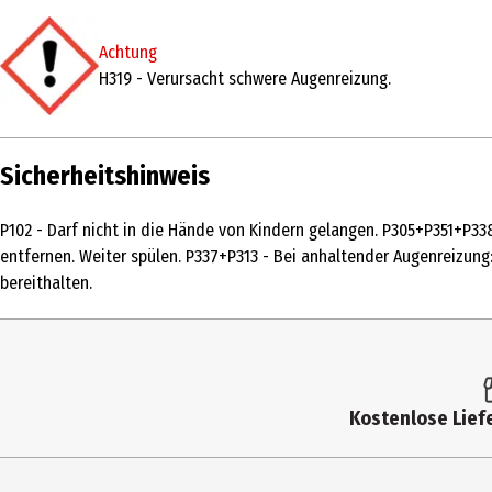
Produkttyp
Bad- & Kalkreiniger
Achtung
Inhaltsstoffe
Inhaltsstoffe <5%: nichtionische Tenside, 
H319 - Verursacht schwere Augenreizung.
Eigenschaften
ohne Parabene|Ohne optische Aufheller|O
Mineralöle|ohne Silikone
Lieferumfang
1 Sprühflasche
Sicherheitshinweis
Anwendungshinweis
Sprühe den Kalk-Entferner direkt auf die 
P102 - Darf nicht in die Hände von Kindern gelangen. P305+P351+P3
Minuten einwirken. Nicht geeignet für Emai
entfernen. Weiter spülen. P337+P313 - Bei anhaltender Augenreizung: 
bereithalten.
Hersteller
EPC N.V.
Herstelleradresse
INDUSTRIEWEG 3, 2390 MALLE, BELGIUM.
Kontaktmöglichkeit
sauber@ecover.com
Kostenlose Liefe