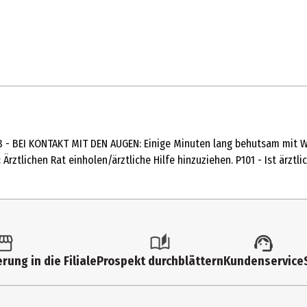
Duftstoffe (Limonene).
hne Phosphate|ohne synthetische Konservierungsstoffe|ohne synth
Oberfläche und spüle diese danach mit Wasser ab. Wenn es sich um h
38 - BEI KONTAKT MIT DEN AUGEN: Einige Minuten lang behutsam mit W
lle, Marmor und Natursteine, Messing, Gold, Silber, Haushaltsgeräte
Ärztlichen Rat einholen/ärztliche Hilfe hinzuziehen. P101 - Ist ärzt
rung in die Filiale
Prospekt durchblättern
Kundenservice