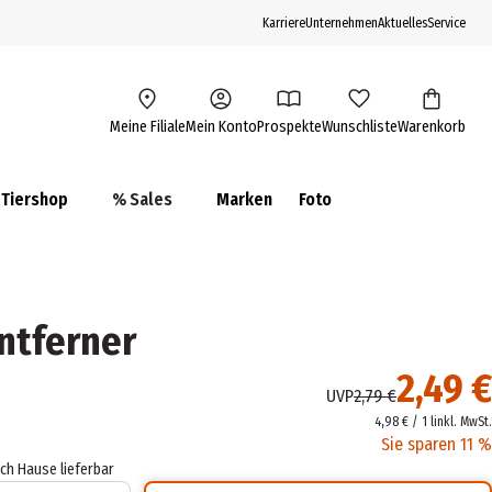
Karriere
Unternehmen
Aktuelles
Service
Meine Filiale
Mein Konto
Prospekte
Wunschliste
Warenkorb
Tiershop
% Sales
Marken
Foto
ntferner
2,49 €
UVP
2,79 €
4,98 € / 1 l
inkl. MwSt.
Sie sparen 11 %
ach Hause lieferbar