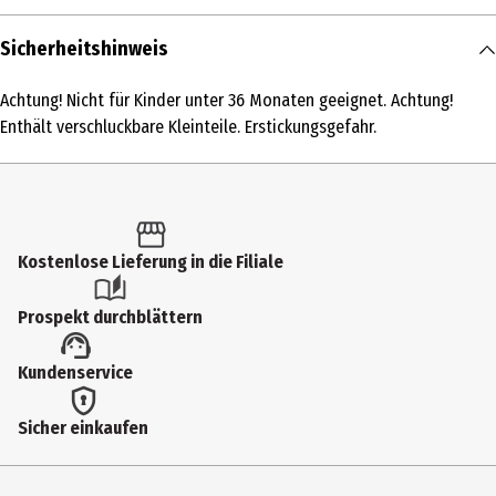
Inhalt
Sicherheitshinweis
1 Stk.
Achtung! Nicht für Kinder unter 36 Monaten geeignet. Achtung!
Produkttyp
Enthält verschluckbare Kleinteile. Erstickungsgefahr.
EDURINO
Altersempfehlung ab
4 Jahre
Kostenlose Lieferung in die Filiale
Artikelnummer des Herstellers
219624
Prospekt durchblättern
Hersteller
Kundenservice
Edurino GmbH
Herstelleradresse
Sicher einkaufen
Kellerstraße 29, 81667 München
Kontaktmöglichkeit