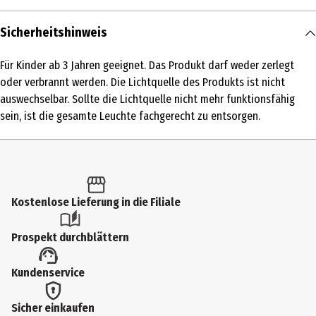
Inhalt
Sicherheitshinweis
1 Stk.
Für Kinder ab 3 Jahren geeignet. Das Produkt darf weder zerlegt
Produkttyp
oder verbrannt werden. Die Lichtquelle des Produkts ist nicht
Kleinspielzeug
auswechselbar. Sollte die Lichtquelle nicht mehr funktionsfähig
sein, ist die gesamte Leuchte fachgerecht zu entsorgen.
Altersempfehlung ab
3 Jahre
Artikelnummer des Herstellers
187630.ML.00
Kostenlose Lieferung in die Filiale
Besonderheiten
Prospekt durchblättern
Achtung: Diesen Artikel gibt es in verschiedenen Ausführungen. Sie
erhalten nur 1 Artikel (zufällige Auswahl im Lager). Eine Vorauswahl
Kundenservice
ist nicht möglich.
Hersteller
Sicher einkaufen